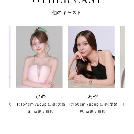
O
T
H
E
R
C
A
S
T
他のキャスト
ひめ
あや
 出身:大
T:164cm /Ecup 出身:大阪
T:160cm /Bcup 出身:愛媛
T:16
綺麗
府 系統：綺麗
県 系統：綺麗
都